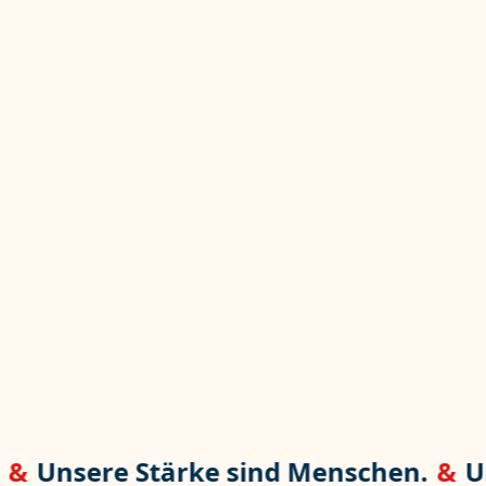
Thomas W. Lux
Zum Profil
Inhaber
&
Unsere Stärke sind Menschen.
&
Un