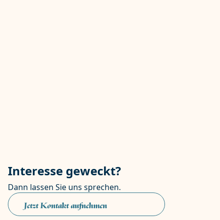
und Maßnahmenbeschreibung gibt Lux & Lux eine
Empfehlung ab. Diese Person lernen Sie kennen und
dann treffen wir eine gemeinsame Entscheidung. Sie
werden unter keinen Umständen mit einem Trainer
konfrontiert, zu dem Sie kein Vertrauen haben.
Bei längeren Prozessen kann es sein, dass andere
fachliche Kompetenzen notwendig sind, als sie der
Trainer im Einsatz aufweist. Auch in diesem Fall
machen wir zusammen mit dem Kollegen einen
Vorschlag und Sie entscheiden dann.
Interesse geweckt?
Dann lassen Sie uns sprechen.
Jetzt Kontakt aufnehmen