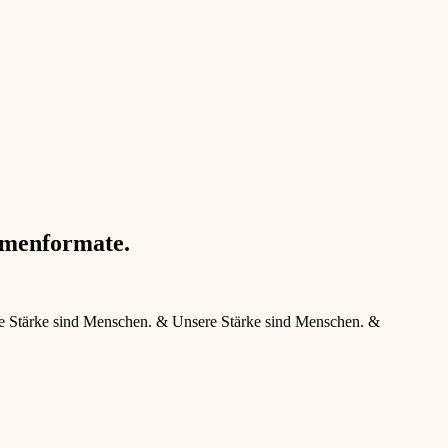
N
G
hmenformate.
e Stärke sind Menschen.
&
Unsere Stärke sind Menschen.
&